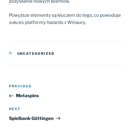
pozyskanie nowych klientów.
Powyższe elementy są kluczem do tego, co powoduje
sukces platformy hazardu z Winaury.
CATEGORIES
UNCATEGORIZED
Post
Previous
PREVIOUS
navigation
Post
Metaspins
Next
NEXT
Post
Spielbank Göttingen