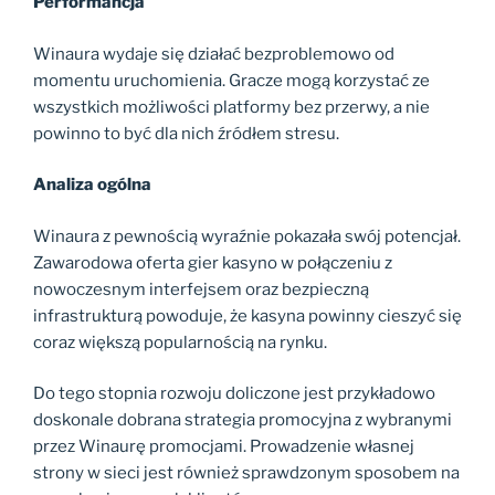
Performancja
Winaura wydaje się działać bezproblemowo od
momentu uruchomienia. Gracze mogą korzystać ze
wszystkich możliwości platformy bez przerwy, a nie
powinno to być dla nich źródłem stresu.
Analiza ogólna
Winaura z pewnością wyraźnie pokazała swój potencjał.
Zawarodowa oferta gier kasyno w połączeniu z
nowoczesnym interfejsem oraz bezpieczną
infrastrukturą powoduje, że kasyna powinny cieszyć się
coraz większą popularnością na rynku.
Do tego stopnia rozwoju doliczone jest przykładowo
doskonale dobrana strategia promocyjna z wybranymi
przez Winaurę promocjami. Prowadzenie własnej
strony w sieci jest również sprawdzonym sposobem na