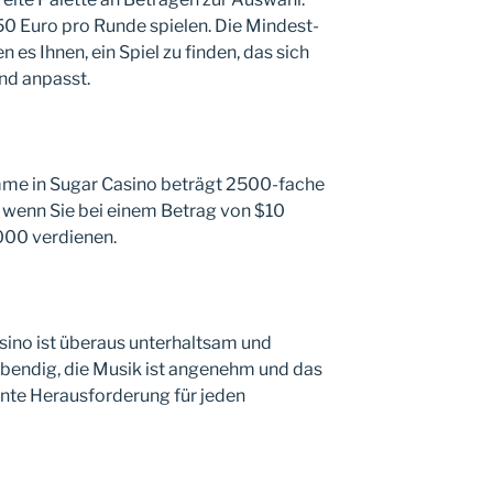
50 Euro pro Runde spielen. Die Mindest-
es Ihnen, ein Spiel zu finden, das sich
nd anpasst.
me in Sugar Casino beträgt 2500-fache
, wenn Sie bei einem Betrag von $10
.000 verdienen.
asino ist überaus unterhaltsam und
lebendig, die Musik ist angenehm und das
ante Herausforderung für jeden