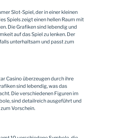
mer Slot-Spiel, der in einer kleinen
es Spiels zeigt einen hellen Raum mit
en. Die Grafiken sind lebendig und
keit auf das Spiel zu lenken. Der
falls unterhaltsam und passt zum
gar Casino überzeugen durch ihre
Grafiken sind lebendig, was das
ht. Die verschiedenen Figuren im
bole, sind detailreich ausgeführt und
 zum Vorschein.
esamt 10 verschiedene Symbole, die