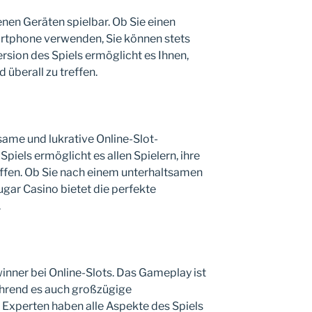
enen Geräten spielbar. Ob Sie einen
rtphone verwenden, Sie können stets
rsion des Spiels ermöglicht es Ihnen,
 überall zu treffen.
same und lukrative Online-Slot-
Spiels ermöglicht es allen Spielern, ihre
reffen. Ob Sie nach einem unterhaltsamen
ugar Casino bietet die perfekte
.
winner bei Online-Slots. Das Gameplay ist
ährend es auch großzügige
 Experten haben alle Aspekte des Spiels