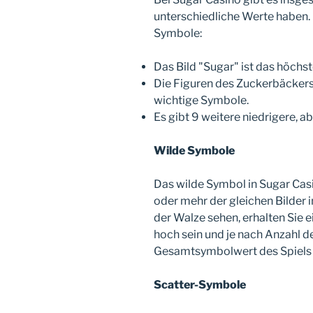
unterschiedliche Werte haben. 
Symbole:
Das Bild "Sugar" ist das höchs
Die Figuren des Zuckerbäckers 
wichtige Symbole.
Es gibt 9 weitere niedrigere, 
Wilde Symbole
Das wilde Symbol in Sugar Casin
oder mehr der gleichen Bilder 
der Walze sehen, erhalten Sie
hoch sein und je nach Anzahl
Gesamtsymbolwert des Spiels v
Scatter-Symbole