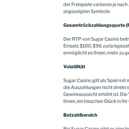
der Freispiele variieren je nac
angezeigten Symbole.
Gesamtrückzahlungsquote (
Der RTP von Sugar Casino betr
Einsatz $100, $96 zurückgeza
ermöglicht es Ihnen, mehr zu g
Volatilität
Sugar Casino gilt als Spiel mit 
die Auszahlungen nicht direkt e
Gewinnaussicht erhöht ist. Die 
Ihnen, ein bisschen Glück in Ih
Betzahlbereich
Bei Sugar Casino gibt es eine b