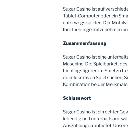
Sugar Casino ist auf verschied
Tablet-Computer oder ein Sma
unterwegs spielen. Der Mobilve
Ihre Lieblinge mitzunehmen und
Zusammenfassung
Sugar Casino ist eine unterhalt
Maschine. Die Spielbarkeit des 
Lieblingsfiguren im Spiel zu t
oder lukrativen Spiel suchen, S
Kombination beider Merkmale
Schlusswort
Sugar Casino ist ein echter Ge
lebendig und unterhaltsam, w
Auszahlungen anbietet. Unsere