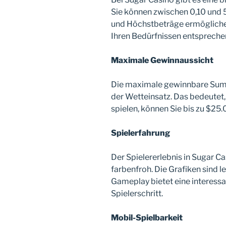
Sie können zwischen 0,10 und 
und Höchstbeträge ermöglichen 
Ihren Bedürfnissen entspreche
Maximale Gewinnaussicht
Die maximale gewinnbare Sum
der Wetteinsatz. Das bedeutet
spielen, können Sie bis zu $25
Spielerfahrung
Der Spielererlebnis in Sugar C
farbenfroh. Die Grafiken sind 
Gameplay bietet eine interess
Spielerschritt.
Mobil-Spielbarkeit