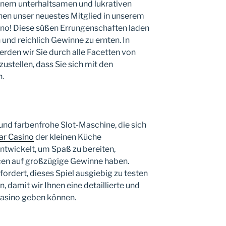
inem unterhaltsamen und lukrativen
hnen unser neuestes Mitglied in unserem
sino! Diese süßen Errungenschaften laden
en und reichlich Gewinne zu ernten. In
erden wir Sie durch alle Facetten von
ustellen, dass Sie sich mit den
n.
 und farbenfrohe Slot-Maschine, die sich
ar Casino
der kleinen Küche
entwickelt, um Spaß zu bereiten,
cen auf großzügige Gewinne haben.
rdert, dieses Spiel ausgiebig zu testen
, damit wir Ihnen eine detaillierte und
Casino geben können.