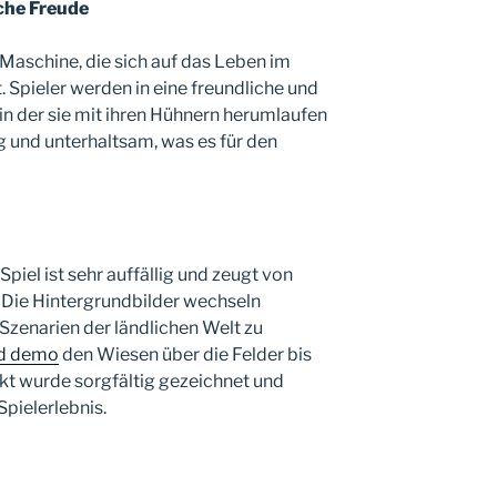
che Freude
-Maschine, die sich auf das Leben im
. Spieler werden in eine freundliche und
 in der sie mit ihren Hühnern herumlaufen
 und unterhaltsam, was es für den
iel ist sehr auffällig und zeugt von
. Die Hintergrundbilder wechseln
Szenarien der ländlichen Welt zu
ad demo
den Wiesen über die Felder bis
ekt wurde sorgfältig gezeichnet und
Spielerlebnis.