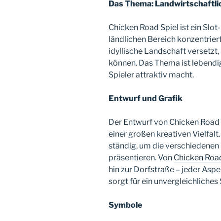
Das Thema: Landwirtschaftli
Chicken Road Spiel ist ein Slot
ländlichen Bereich konzentriert
idyllische Landschaft versetzt,
können. Das Thema ist lebendig
Spieler attraktiv macht.
Entwurf und Grafik
Der Entwurf von Chicken Road Sp
einer großen kreativen Vielfalt
ständig, um die verschiedenen 
präsentieren. Von
Chicken Ro
hin zur Dorfstraße – jeder Asp
sorgt für ein unvergleichliches 
Symbole