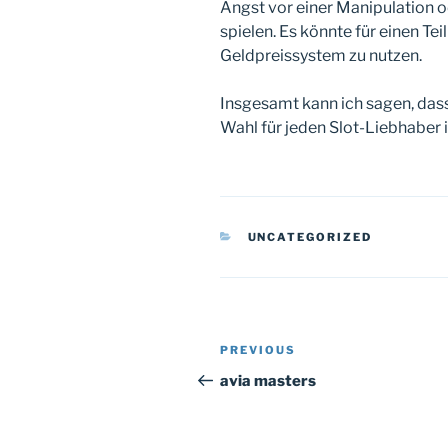
Angst vor einer Manipulation 
spielen. Es könnte für einen Tei
Geldpreissystem zu nutzen.
Insgesamt kann ich sagen, dass
Wahl für jeden Slot-Liebhaber i
CATEGORIES
UNCATEGORIZED
Post
Previous
PREVIOUS
navigation
Post
avia masters