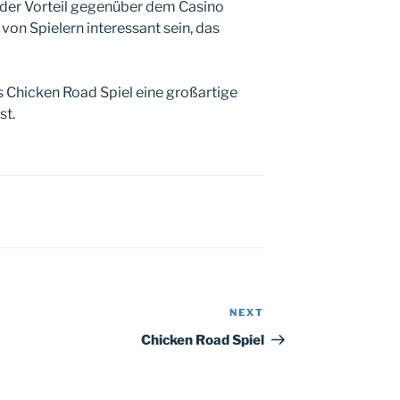
oder Vorteil gegenüber dem Casino
l von Spielern interessant sein, das
 Chicken Road Spiel eine großartige
st.
NEXT
Next
Post
Chicken Road Spiel