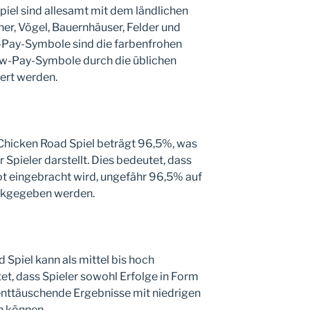
iel sind allesamt mit dem ländlichen
er, Vögel, Bauernhäuser, Felder und
-Pay-Symbole sind die farbenfrohen
w-Pay-Symbole durch die üblichen
ert werden.
 Chicken Road Spiel beträgt 96,5%, was
 Spieler darstellt. Dies bedeutet, dass
lot eingebracht wird, ungefähr 96,5% auf
ückgegeben werden.
d Spiel kann als mittel bis hoch
et, dass Spieler sowohl Erfolge in Form
nttäuschende Ergebnisse mit niedrigen
n können.