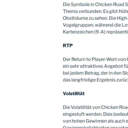
Die Symbole in Chicken Road Sp
Thema verbunden. Es gibt Hühn
Obstbäume zu sehen. Die High
Vogelgruppen, während die Lo
Kartenzeichen (9-A) repräsenti
RTP
Der Return to Player-Wert von
ein sehr attraktives Angebot für
bei jedem Betrag, der in den S
das langfristige Ergebnis zur
Volatilität
Die Volatilität von Chicken Roa
eingestuft werden. Dies bedeut
von hohen Gewinnen als auch e
Gewinnmöglichkeiten erwarte