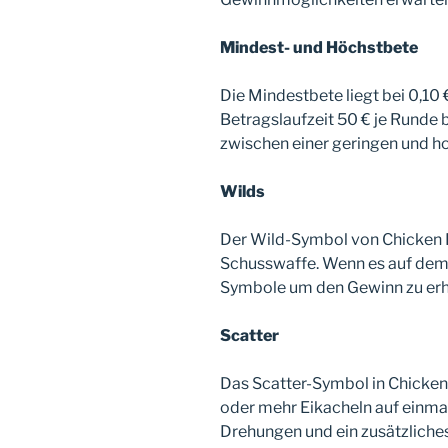
Mindest- und Höchstbete
Die Mindestbete liegt bei 0,1
Betragslaufzeit 50 € je Runde b
zwischen einer geringen und h
Wilds
Der Wild-Symbol von Chicken R
Schusswaffe. Wenn es auf dem 
Symbole um den Gewinn zu er
Scatter
Das Scatter-Symbol in Chicken 
oder mehr Eikacheln auf einmal
Drehungen und ein zusätzliches