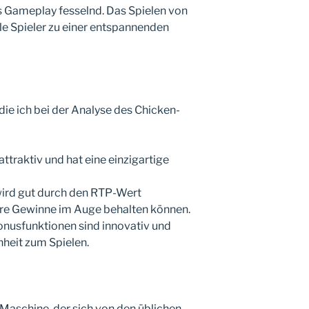
as Gameplay fesselnd. Das Spielen von
ele Spieler zu einer entspannenden
die ich bei der Analyse des Chicken-
r attraktiv und hat eine einzigartige
 wird gut durch den RTP-Wert
ihre Gewinne im Auge behalten können.
Bonusfunktionen sind innovativ und
heit zum Spielen.
-Maschine, der sich von den üblichen