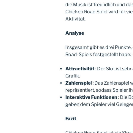
die Musik ist freundlich und d
Chicken Road Spiel wird für vi
Aktivität.
Analyse
Insgesamt gibt es drei Punkte, 
Road-Spiels festgestellt habe:
Attractivität
: Der Slot ist seh
Grafik.
Zahlenspiel
: Das Zahlenspiel
repräsentiert, sodass Spieler 
Interaktive Funktionen
: Die 
geben dem Spieler viel Gelegen
Fazit
Chicken Road Spiel ist ein Slot