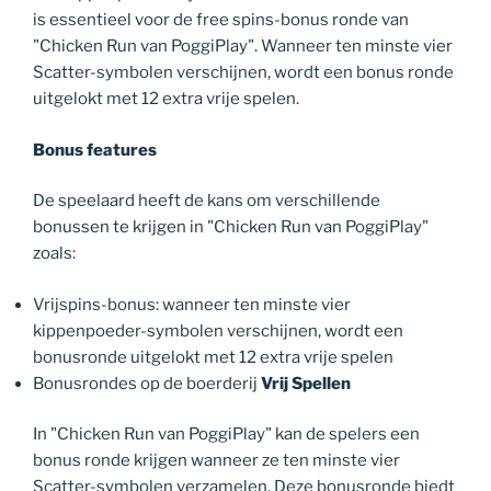
is essentieel voor de free spins-bonus ronde van
"Chicken Run van PoggiPlay". Wanneer ten minste vier
Scatter-symbolen verschijnen, wordt een bonus ronde
uitgelokt met 12 extra vrije spelen.
Bonus features
De speelaard heeft de kans om verschillende
bonussen te krijgen in "Chicken Run van PoggiPlay"
zoals:
Vrijspins-bonus: wanneer ten minste vier
kippenpoeder-symbolen verschijnen, wordt een
bonusronde uitgelokt met 12 extra vrije spelen
Bonusrondes op de boerderij
Vrij Spellen
In "Chicken Run van PoggiPlay" kan de spelers een
bonus ronde krijgen wanneer ze ten minste vier
Scatter-symbolen verzamelen. Deze bonusronde biedt