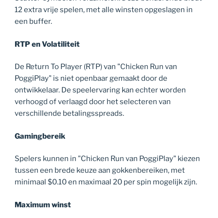
12 extra vrije spelen, met alle winsten opgeslagen in
een buffer.
RTP en Volatiliteit
De Return To Player (RTP) van "Chicken Run van
PoggiPlay" is niet openbaar gemaakt door de
ontwikkelaar. De speelervaring kan echter worden
verhoogd of verlaagd door het selecteren van
verschillende betalingsspreads.
Gamingbereik
Spelers kunnen in "Chicken Run van PoggiPlay" kiezen
tussen een brede keuze aan gokkenbereiken, met
minimaal $0.10 en maximaal 20 per spin mogelijk zijn.
Maximum winst