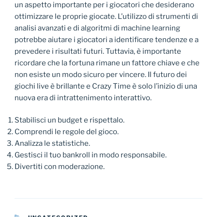
un aspetto importante per i giocatori che desiderano
ottimizzare le proprie giocate. L’utilizzo di strumenti di
analisi avanzati e di algoritmi di machine learning
potrebbe aiutare i giocatori a identificare tendenze e a
prevedere i risultati futuri. Tuttavia, è importante
ricordare che la fortuna rimane un fattore chiave e che
non esiste un modo sicuro per vincere. Il futuro dei
giochi live è brillante e Crazy Time è solo l’inizio di una
nuova era di intrattenimento interattivo.
Stabilisci un budget e rispettalo.
Comprendi le regole del gioco.
Analizza le statistiche.
Gestisci il tuo bankroll in modo responsabile.
Divertiti con moderazione.
CATEGORIES