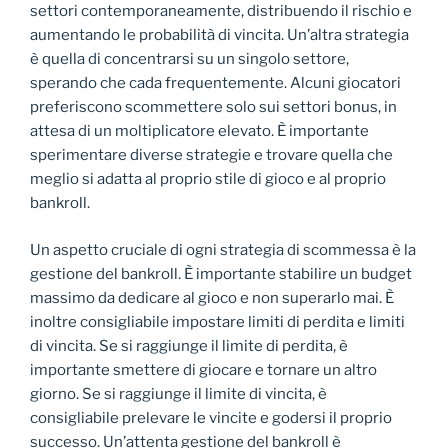
settori contemporaneamente, distribuendo il rischio e
aumentando le probabilità di vincita. Un’altra strategia
è quella di concentrarsi su un singolo settore,
sperando che cada frequentemente. Alcuni giocatori
preferiscono scommettere solo sui settori bonus, in
attesa di un moltiplicatore elevato. È importante
sperimentare diverse strategie e trovare quella che
meglio si adatta al proprio stile di gioco e al proprio
bankroll.
Un aspetto cruciale di ogni strategia di scommessa è la
gestione del bankroll. È importante stabilire un budget
massimo da dedicare al gioco e non superarlo mai. È
inoltre consigliabile impostare limiti di perdita e limiti
di vincita. Se si raggiunge il limite di perdita, è
importante smettere di giocare e tornare un altro
giorno. Se si raggiunge il limite di vincita, è
consigliabile prelevare le vincite e godersi il proprio
successo. Un’attenta gestione del bankroll è