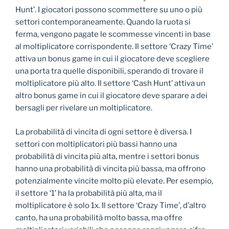
Hunt’. I giocatori possono scommettere su uno o più
settori contemporaneamente. Quando la ruota si
ferma, vengono pagate le scommesse vincenti in base
al moltiplicatore corrispondente. Il settore ‘Crazy Time’
attiva un bonus game in cui il giocatore deve scegliere
una porta tra quelle disponibili, sperando di trovare il
moltiplicatore più alto. Il settore ‘Cash Hunt’ attiva un
altro bonus game in cui il giocatore deve sparare a dei
bersagli per rivelare un moltiplicatore.
La probabilità di vincita di ogni settore è diversa. I
settori con moltiplicatori più bassi hanno una
probabilità di vincita più alta, mentre i settori bonus
hanno una probabilità di vincita più bassa, ma offrono
potenzialmente vincite molto più elevate. Per esempio,
il settore ‘1’ ha la probabilità più alta, ma il
moltiplicatore è solo 1x. Il settore ‘Crazy Time’, d’altro
canto, ha una probabilità molto bassa, ma offre