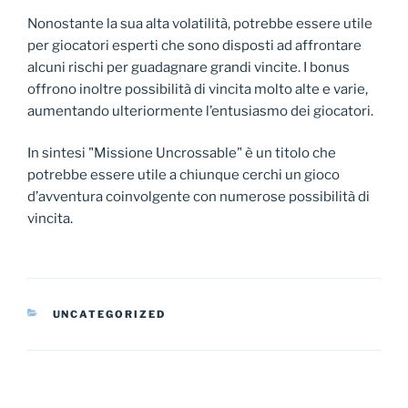
Nonostante la sua alta volatilità, potrebbe essere utile
per giocatori esperti che sono disposti ad affrontare
alcuni rischi per guadagnare grandi vincite. I bonus
offrono inoltre possibilità di vincita molto alte e varie,
aumentando ulteriormente l’entusiasmo dei giocatori.
In sintesi "Missione Uncrossable" è un titolo che
potrebbe essere utile a chiunque cerchi un gioco
d’avventura coinvolgente con numerose possibilità di
vincita.
CATEGORIES
UNCATEGORIZED
Post